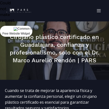
Could
not
make
request.
Free Website Widget
Cirujano plástico certificado en
Guadalajara, confianza y
profesionalismo, solo con el Dr.
Marco Aurelio Rendón | PARS
Cuando se trata de mejorar la apariencia física y
aumentar la confianza personal, elegir un cirujano
plástico certificado es esencial para garantizar
resultados seguros y satisfactorios.