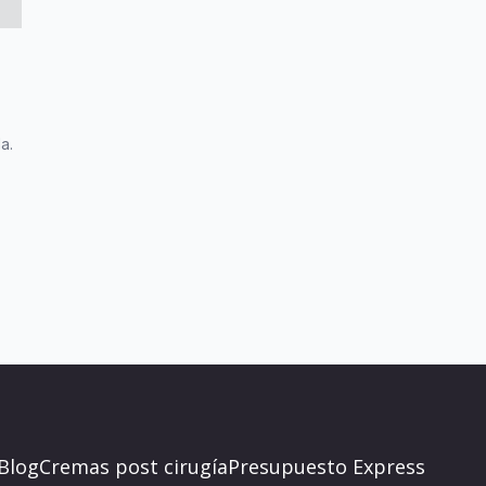
a.
Blog
Cremas post cirugía
Presupuesto Express