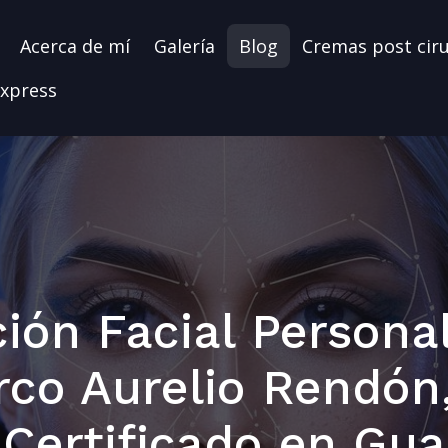
Acerca de mí
Galería
Blog
Cremas post cir
xpress
ión Facial Persona
rco Aurelio Rendón
 Certificado en Gua