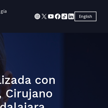
ugía
English
lizada con
, Cirujano
dalajara,