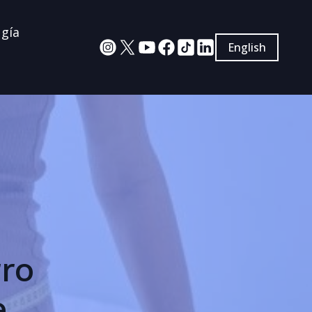
ugía
English
rro
e