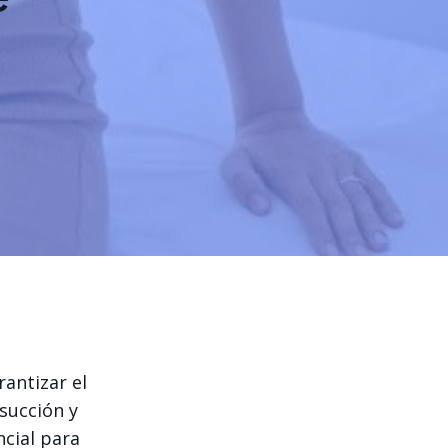
antizar el
osucción y
ncial para