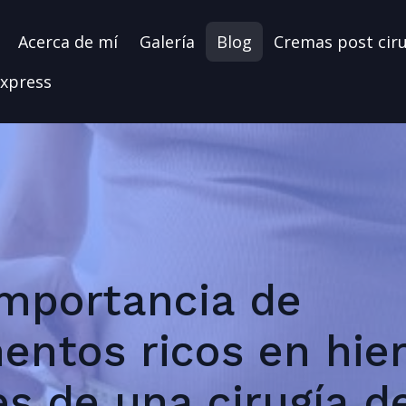
Acerca de mí
Galería
Blog
Cremas post cir
xpress
importancia de
entos ricos en hie
es de una cirugía d