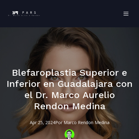
Blefaroplastia Superior e
Inferior en Guadalajara con
el Dr. Marco Aurelio
Rendon Medina
Apr 25, 2024
Por
Marco
Rendon Medina