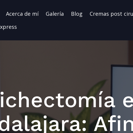
Acerca de mí
Galería
Blog
Cremas post cir
xpress
ichectomía 
alajara: Afi