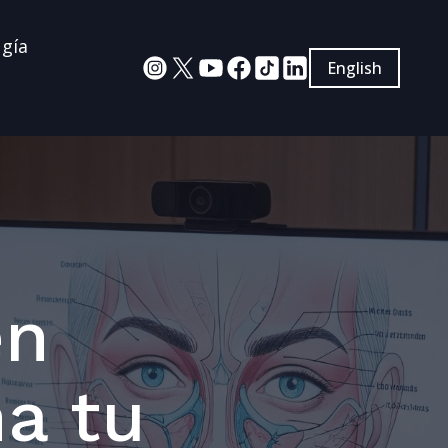
ugía
English
en
na tu