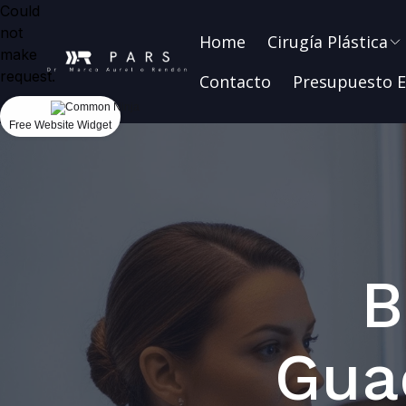
Could
not
Home
Cirugía Plástica
make
request.
Contacto
Presupuesto E
Free Website Widget
B
Guad