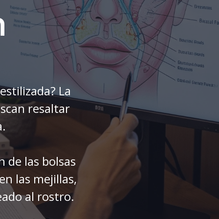
n
estilizada? La
scan resaltar
a.
n de las bolsas
n las mejillas,
do al rostro.